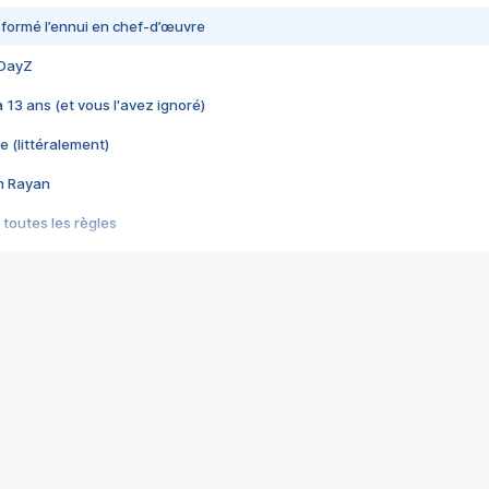
nsformé l’ennui en chef-d’œuvre
 DayZ
 a 13 ans (et vous l'avez ignoré)
e (littéralement)
im Rayan
 toutes les règles
s les jeux vidéo
us choquant de Rockstar ? - Le scandale BULLY
e plus moche de Steam
du RÊVE tourne au CAUCHEMAR
pendant 8 heures
it… à tort